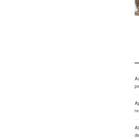
As
p
A
r
Al
de